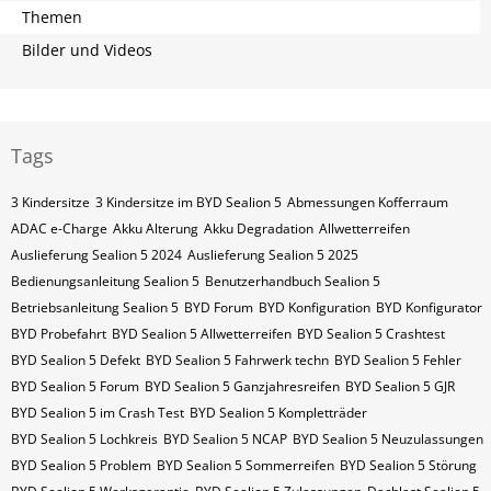
Themen
Bilder und Videos
Tags
3 Kindersitze
3 Kindersitze im BYD Sealion 5
Abmessungen Kofferraum
ADAC e-Charge
Akku Alterung
Akku Degradation
Allwetterreifen
Auslieferung Sealion 5 2024
Auslieferung Sealion 5 2025
Bedienungsanleitung Sealion 5
Benutzerhandbuch Sealion 5
Betriebsanleitung Sealion 5
BYD Forum
BYD Konfiguration
BYD Konfigurator
BYD Probefahrt
BYD Sealion 5 Allwetterreifen
BYD Sealion 5 Crashtest
BYD Sealion 5 Defekt
BYD Sealion 5 Fahrwerk techn
BYD Sealion 5 Fehler
BYD Sealion 5 Forum
BYD Sealion 5 Ganzjahresreifen
BYD Sealion 5 GJR
BYD Sealion 5 im Crash Test
BYD Sealion 5 Kompletträder
BYD Sealion 5 Lochkreis
BYD Sealion 5 NCAP
BYD Sealion 5 Neuzulassungen
BYD Sealion 5 Problem
BYD Sealion 5 Sommerreifen
BYD Sealion 5 Störung