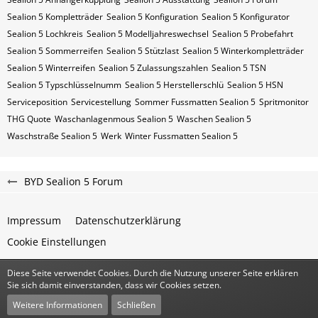
Sealion 5 Kompletträder
Sealion 5 Konfiguration
Sealion 5 Konfigurator
Sealion 5 Lochkreis
Sealion 5 Modelljahreswechsel
Sealion 5 Probefahrt
Sealion 5 Sommerreifen
Sealion 5 Stützlast
Sealion 5 Winterkompletträder
Sealion 5 Winterreifen
Sealion 5 Zulassungszahlen
Sealion 5​​​​ TSN
Sealion 5​​​​ Typschlüsselnumm
Sealion 5​​​​​ Herstellerschlü
Sealion 5​​​​​ HSN
Serviceposition
Servicestellung
Sommer Fussmatten Sealion 5
Spritmonitor
THG Quote
Waschanlagenmous Sealion 5
Waschen Sealion 5
Waschstraße Sealion 5
Werk
Winter Fussmatten Sealion 5
BYD Sealion 5 Forum
Impressum
Datenschutzerklärung
Cookie Einstellungen
Diese Seite verwendet Cookies. Durch die Nutzung unserer Seite erklären
Community-Software:
WoltLab Suite™
Sie sich damit einverstanden, dass wir Cookies setzen.
Stil:
Classic
von
cls-design
Weitere Informationen
Schließen