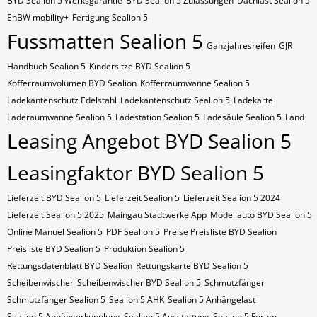
BYD Sealion 5 Werksgarantie
BYD Sealion 5 Zulassungen
Dachlast Sealion 5
EnBW mobility+
Fertigung Sealion 5
Fussmatten Sealion 5
Ganzjahresreifen
GJR
Handbuch Sealion 5
Kindersitze BYD Sealion 5
Kofferraumvolumen BYD Sealion
Kofferraumwanne Sealion 5
Ladekantenschutz Edelstahl
Ladekantenschutz Sealion 5
Ladekarte
Laderaumwanne Sealion 5
Ladestation Sealion 5
Ladesäule Sealion 5
Land
Leasing Angebot BYD Sealion 5
Leasingfaktor BYD Sealion 5
Lieferzeit BYD Sealion 5
Lieferzeit Sealion 5
Lieferzeit Sealion 5 2024
Lieferzeit Sealion 5 2025
Maingau Stadtwerke App
Modellauto BYD Sealion 5
Online Manuel Sealion 5
PDF Sealion 5
Preise Preisliste BYD Sealion
Preisliste BYD Sealion 5
Produktion Sealion 5
Rettungsdatenblatt BYD Sealion
Rettungskarte BYD Sealion 5
Scheibenwischer
Scheibenwischer BYD​ Sealion 5
Schmutzfänger
Schmutzfänger Sealion 5
Sealion 5 AHK
Sealion 5 Anhängelast
Sealion 5 Anhängerkupplung
Sealion 5 Ausstattung
Sealion 5 Forum