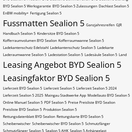
BYD Sealion 5 Werksgarantie
BYD Sealion 5 Zulassungen
Dachlast Sealion 5
EnBW mobility+
Fertigung Sealion 5
Fussmatten Sealion 5
Ganzjahresreifen
GJR
Handbuch Sealion 5
Kindersitze BYD Sealion 5
Kofferraumvolumen BYD Sealion
Kofferraumwanne Sealion 5
Ladekantenschutz Edelstahl
Ladekantenschutz Sealion 5
Ladekarte
Laderaumwanne Sealion 5
Ladestation Sealion 5
Ladesäule Sealion 5
Land
Leasing Angebot BYD Sealion 5
Leasingfaktor BYD Sealion 5
Lieferzeit BYD Sealion 5
Lieferzeit Sealion 5
Lieferzeit Sealion 5 2024
Lieferzeit Sealion 5 2025
Maingau Stadtwerke App
Modellauto BYD Sealion 5
Online Manuel Sealion 5
PDF Sealion 5
Preise Preisliste BYD Sealion
Preisliste BYD Sealion 5
Produktion Sealion 5
Rettungsdatenblatt BYD Sealion
Rettungskarte BYD Sealion 5
Scheibenwischer
Scheibenwischer BYD​ Sealion 5
Schmutzfänger
Schmutzfänger Sealion 5
Sealion 5 AHK
Sealion 5 Anhängelast