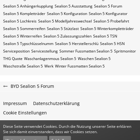
Sealion 5 Anhängerkupplung
Sealion 5 Ausstattung
Sealion 5 Forum
Sealion 5 Kompletträder
Sealion 5 Konfiguration
Sealion 5 Konfigurator
Sealion 5 Lochkreis
Sealion 5 Modelljahreswechsel
Sealion 5 Probefahrt
Sealion 5 Sommerreifen
Sealion 5 Stützlast
Sealion 5 Winterkompletträder
Sealion 5 Winterreifen
Sealion 5 Zulassungszahlen
Sealion 5​​​​ TSN
Sealion 5​​​​ Typschlüsselnumm
Sealion 5​​​​​ Herstellerschlü
Sealion 5​​​​​ HSN
Serviceposition
Servicestellung
Sommer Fussmatten Sealion 5
Spritmonitor
THG Quote
Waschanlagenmous Sealion 5
Waschen Sealion 5
Waschstraße Sealion 5
Werk
Winter Fussmatten Sealion 5
BYD Sealion 5 Forum
Impressum
Datenschutzerklärung
Cookie Einstellungen
Diese Seite verwendet Cookies. Durch die Nutzung unserer Seite erklären
Community-Software:
WoltLab Suite™
Sie sich damit einverstanden, dass wir Cookies setzen.
Stil:
Classic
von
cls-design