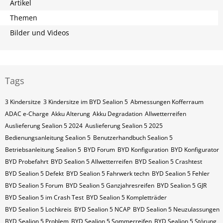
Artikel
Themen
Bilder und Videos
Tags
3 Kindersitze
3 Kindersitze im BYD Sealion 5
Abmessungen Kofferraum
ADAC e-Charge
Akku Alterung
Akku Degradation
Allwetterreifen
Auslieferung Sealion 5 2024
Auslieferung Sealion 5 2025
Bedienungsanleitung Sealion 5
Benutzerhandbuch Sealion 5
Betriebsanleitung Sealion 5
BYD Forum
BYD Konfiguration
BYD Konfigurator
BYD Probefahrt
BYD Sealion 5 Allwetterreifen
BYD Sealion 5 Crashtest
BYD Sealion 5 Defekt
BYD Sealion 5 Fahrwerk techn
BYD Sealion 5 Fehler
BYD Sealion 5 Forum
BYD Sealion 5 Ganzjahresreifen
BYD Sealion 5 GJR
BYD Sealion 5 im Crash Test
BYD Sealion 5 Kompletträder
BYD Sealion 5 Lochkreis
BYD Sealion 5 NCAP
BYD Sealion 5 Neuzulassungen
BYD Sealion 5 Problem
BYD Sealion 5 Sommerreifen
BYD Sealion 5 Störung