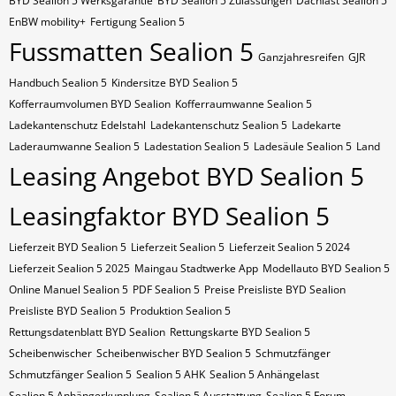
BYD Sealion 5 Werksgarantie
BYD Sealion 5 Zulassungen
Dachlast Sealion 5
EnBW mobility+
Fertigung Sealion 5
Fussmatten Sealion 5
Ganzjahresreifen
GJR
Handbuch Sealion 5
Kindersitze BYD Sealion 5
Kofferraumvolumen BYD Sealion
Kofferraumwanne Sealion 5
Ladekantenschutz Edelstahl
Ladekantenschutz Sealion 5
Ladekarte
Laderaumwanne Sealion 5
Ladestation Sealion 5
Ladesäule Sealion 5
Land
Leasing Angebot BYD Sealion 5
Leasingfaktor BYD Sealion 5
Lieferzeit BYD Sealion 5
Lieferzeit Sealion 5
Lieferzeit Sealion 5 2024
Lieferzeit Sealion 5 2025
Maingau Stadtwerke App
Modellauto BYD Sealion 5
Online Manuel Sealion 5
PDF Sealion 5
Preise Preisliste BYD Sealion
Preisliste BYD Sealion 5
Produktion Sealion 5
Rettungsdatenblatt BYD Sealion
Rettungskarte BYD Sealion 5
Scheibenwischer
Scheibenwischer BYD​ Sealion 5
Schmutzfänger
Schmutzfänger Sealion 5
Sealion 5 AHK
Sealion 5 Anhängelast
Sealion 5 Anhängerkupplung
Sealion 5 Ausstattung
Sealion 5 Forum