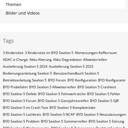
Themen
Bilder und Videos
Tags
3 Kindersitze
3 Kindersitze im BYD Sealion 5
Abmessungen Kofferraum
ADAC e-Charge
Akku Alterung
Akku Degradation
Allwetterreifen
Auslieferung Sealion 5 2024
Auslieferung Sealion 5 2025
Bedienungsanleitung Sealion 5
Benutzerhandbuch Sealion 5
Betriebsanleitung Sealion 5
BYD Forum
BYD Konfiguration
BYD Konfigurator
BYD Probefahrt
BYD Sealion 5 Allwetterreifen
BYD Sealion 5 Crashtest
BYD Sealion 5 Defekt
BYD Sealion 5 Fahrwerk techn
BYD Sealion 5 Fehler
BYD Sealion 5 Forum
BYD Sealion 5 Ganzjahresreifen
BYD Sealion 5 GJR
BYD Sealion 5 im Crash Test
BYD Sealion 5 Kompletträder
BYD Sealion 5 Lochkreis
BYD Sealion 5 NCAP
BYD Sealion 5 Neuzulassungen
BYD Sealion 5 Problem
BYD Sealion 5 Sommerreifen
BYD Sealion 5 Störung