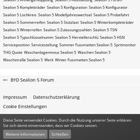
Sealion 5 Kompletträder
Sealion 5 Konfiguration
Sealion 5 Konfigurator
Sealion 5 Lochkreis
Sealion 5 Modelljahreswechsel
Sealion 5 Probefahrt
Sealion 5 Sommerreifen
Sealion 5 Stützlast
Sealion 5 Winterkompletträder
Sealion 5 Winterreifen
Sealion 5 Zulassungszahlen
Sealion 5​​​​ TSN
Sealion 5​​​​ Typschlüsselnumm
Sealion 5​​​​​ Herstellerschlü
Sealion 5​​​​​ HSN
Serviceposition
Servicestellung
Sommer Fussmatten Sealion 5
Spritmonitor
THG Quote
Waschanlagenmous Sealion 5
Waschen Sealion 5
Waschstraße Sealion 5
Werk
Winter Fussmatten Sealion 5
BYD Sealion 5 Forum
Impressum
Datenschutzerklärung
Cookie Einstellungen
Diese Seite verwendet Cookies. Durch die Nutzung unserer Seite erklären
Community-Software:
WoltLab Suite™
Sie sich damit einverstanden, dass wir Cookies setzen.
Stil:
Classic
von
cls-design
Weitere Informationen
Schließen